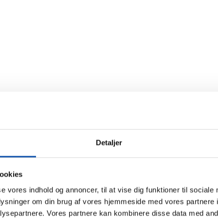
 i el og VVS
ation, reparation og service for alle. Hvad enten det drejer 
Detaljer
ookies
se vores indhold og annoncer, til at vise dig funktioner til sociale
oplysninger om din brug af vores hjemmeside med vores partnere i
Seneste nyt fra os
ysepartnere. Vores partnere kan kombinere disse data med andr