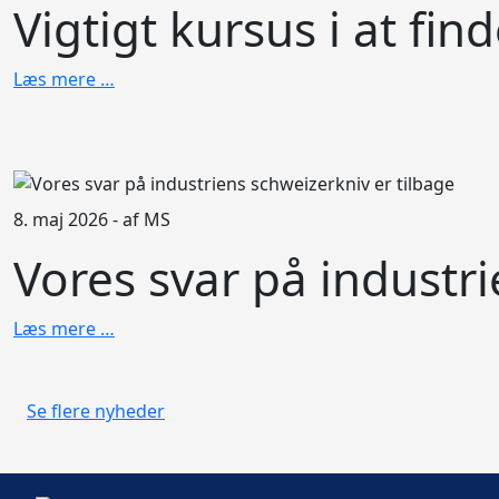
Vigtigt kursus i at find
Læs mere …
8. maj 2026 - af MS
Vores svar på industri
Nyt ba
Ind
Læs mere …
Se flere nyheder
Previous
Next