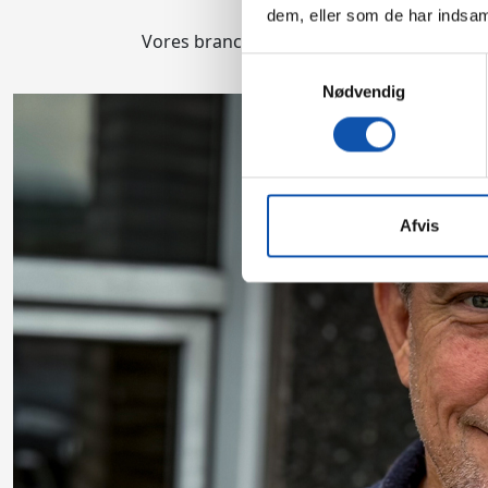
dem, eller som de har indsaml
Vores branche er spændende og fuld af udv
Samtykkevalg
Nødvendig
Afvis