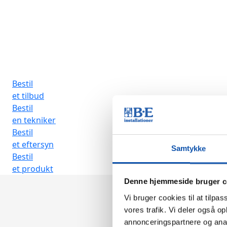
Professionelle
Med faglig stolthed og stor arbejdsglæde tilbyder vi install
Læs mere
Bestil
et tilbud
Bestil
en tekniker
Bestil
et eftersyn
Samtykke
Bestil
et produkt
Denne hjemmeside bruger c
Vi bruger cookies til at tilpas
vores trafik. Vi deler også 
annonceringspartnere og anal