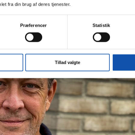
et fra din brug af deres tjenester.
iklingspotentiale. Det fortæller vi gerne om i stort og småt
Præferencer
Statistik
Tillad valgte