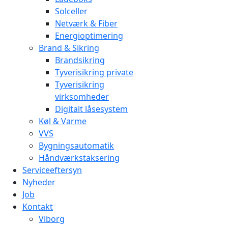
Solceller
Netværk & Fiber
Energioptimering
Brand & Sikring
Brandsikring
Tyverisikring private
Tyverisikring
virksomheder
Digitalt låsesystem
Køl & Varme
VVS
Bygningsautomatik
Håndværkstaksering
Serviceeftersyn
Nyheder
Job
Kontakt
Viborg