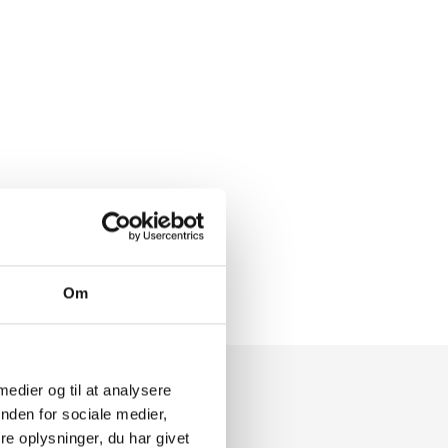
sig om el eller VVS, og om opgaven er stor eller lille.
Om
 medier og til at analysere
nden for sociale medier,
e oplysninger, du har givet