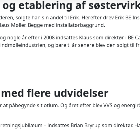
e og etablering af søsterv
eren, solgte han sin andel til Erik. Herefter drev Erik BE In
laus Møller. Begge med installatørbaggrund.
r, og nogle år efter i 2008 indsattes Klaus som direktør i 
indmølleindustrien, og bare ti år senere blev den solgt til 
 med flere udvidelser
r at påbegynde sit otium. Og året efter blev VVS og energirå
orretningsjubilæum – indsattes Brian Bryrup som direktør. Ha