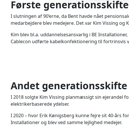
Første generationsskift
I slutningen af 90’erne, da Bent havde nået pensionsald
medarbejdere blev medejere. Det var Kim Vissing og K
Kim blev bl.a. uddannelsesansvarlig i BE Installatione
Cablecon udførte kabelkonfektionering til fortrinsvis v
Andet generationsskifte
I 2018 solgte Kim Vissing planmæssigt sin ejerandel fo
elektrikerbaserede ydelser.
I 2020 – hvor Erik Kønigsberg kunne fejre sit 40-års f
Installationer og blev ved samme lejlighed medejer.