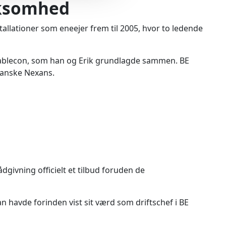
irksomhed
stallationer som eneejer frem til 2005, hvor to ledende
BE Cablecon, som han og Erik grundlagde sammen. BE
franske Nexans.
dgivning officielt et tilbud foruden de
n havde forinden vist sit værd som driftschef i BE