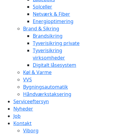
Solceller
Netværk & Fiber
Energioptimering
Brand & Sikring
Brandsikring
Tyverisikring private
Tyverisikring
virksomheder
Digitalt låsesystem
Køl & Varme
VVS
Bygningsautomatik
Håndværkstaksering
Serviceeftersyn
Nyheder
Job
Kontakt
Viborg