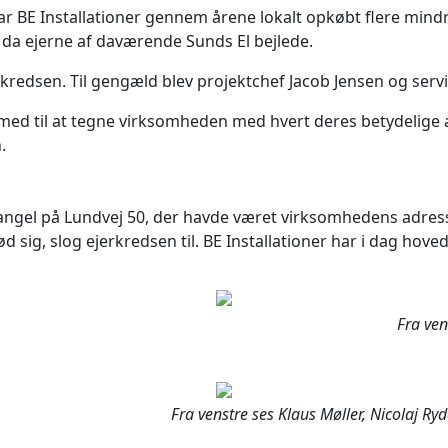
BE Installationer gennem årene lokalt opkøbt flere mindre
, da ejerne af daværende Sunds El bejlede.
jerkredsen. Til gengæld blev projektchef Jacob Jensen og se
 med til at tegne virksomheden med hvert deres betydelige an
.
angel på Lundvej 50, der havde været virksomhedens adres
d sig, slog ejerkredsen til. BE Installationer har i dag hove
Fra ven
Fra venstre ses Klaus Møller, Nicolaj R