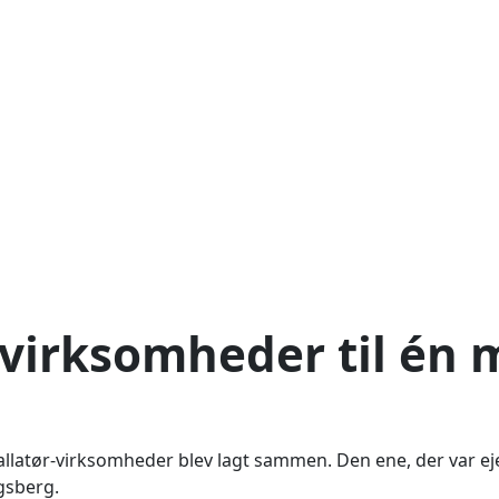
virksomheder til én
nstallatør-virksomheder blev lagt sammen. Den ene, der var ej
gsberg.