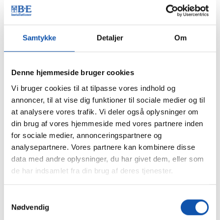
opsætning af og serviceeftersyn på
nedenstående, kombinérbare
alarmanlæg. Hvert med sin unikke
Samtykke
Detaljer
Om
funktion, der i kædereaktion
træder i kraft, hvis en brand opstår.
Denne hjemmeside bruger cookies
En brandalarm kan afhjælpe brandens udvikling og i
yderste konsekvens endda være livreddende. Du kan
Vi bruger cookies til at tilpasse vores indhold og
trygt bestille os til opsætning af og service på
annoncer, til at vise dig funktioner til sociale medier og til
nedenstående alarmsystemer. Hver alarm har sin
at analysere vores trafik. Vi deler også oplysninger om
unikke funktion, der træder i kraft, hvis en brand
din brug af vores hjemmeside med vores partnere inden
opstår, og systemerne er kombinérbare efter behov.
for sociale medier, annonceringspartnere og
analysepartnere. Vores partnere kan kombinere disse
data med andre oplysninger, du har givet dem, eller som
Kontakt Rasmus N. Engelsmann
de har indsamlet fra din brug af deres tjenester.
rne@be-as.com
Samtykkevalg
Nødvendig