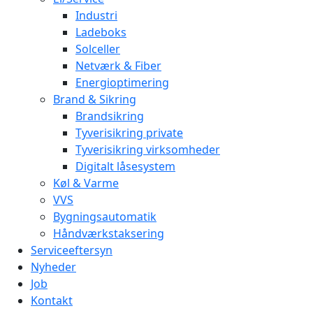
Industri
Ladeboks
Solceller
Netværk & Fiber
Energioptimering
Brand & Sikring
Brandsikring
Tyverisikring private
Tyverisikring virksomheder
Digitalt låsesystem
Køl & Varme
VVS
Bygningsautomatik
Håndværkstaksering
Serviceeftersyn
Nyheder
Job
Kontakt