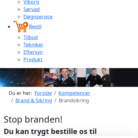
Viborg
Sørvad
Døgnservice
Bestil
Tilbud
Tekniker
Eftersyn
Produkt
Du er her:
Forside
Kompetencer
Brand & Sikring
Brandsikring
Stop branden!
Du kan trygt bestille os til