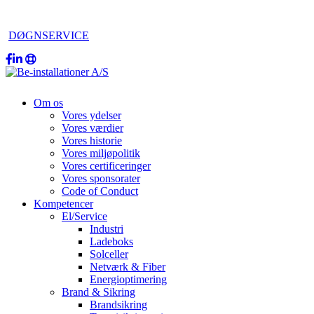
DØGNSERVICE
Om os
Vores ydelser
Vores værdier
Vores historie
Vores miljøpolitik
Vores certificeringer
Vores sponsorater
Code of Conduct
Kompetencer
El/Service
Industri
Ladeboks
Solceller
Netværk & Fiber
Energioptimering
Brand & Sikring
Brandsikring