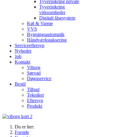
Tyverisikring private
Tyverisikring
virksomheder
Digitalt låsesystem
Køl & Varme
VVS
Bygningsautomatik
Håndværkstaksering
Serviceeftersyn
Nyheder
Job
Kontakt
Viborg
Sørvad
Døgnservice
Bestil
Tilbud
Tekniker
Eftersyn
Produkt
Du er her:
Forside