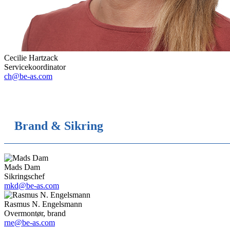
Cecilie Hartzack
Servicekoordinator
ch@be-as.com
Brand & Sikring
Mads Dam
Sikringschef
mkd@be-as.com
Rasmus N. Engelsmann
Overmontør, brand
rne@be-as.com