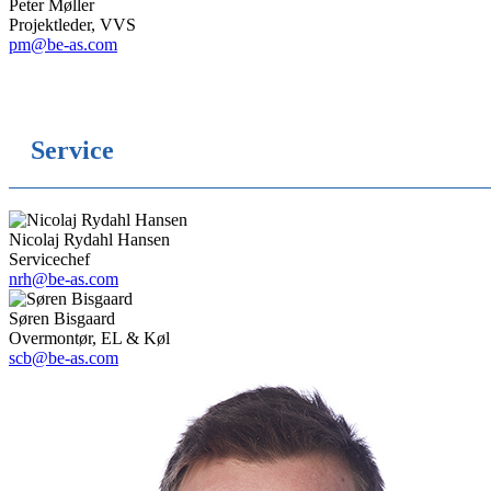
Peter Møller
Projektleder, VVS
pm@be-as.com
Service
Nicolaj Rydahl Hansen
Servicechef
nrh@be-as.com
Søren Bisgaard
Overmontør, EL & Køl
scb@be-as.com