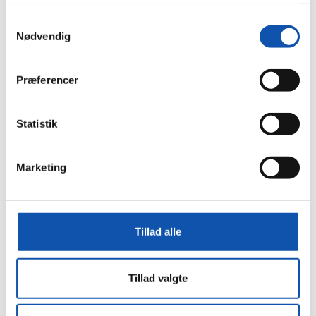
Bygningsautomatik
Samtykkevalg
Håndværkstaksering
Nødvendig
Serviceeftersyn
Nyheder
Præferencer
Job
Kontakt
Statistik
Viborg
Sørvad
Døgnservice
Marketing
Bestil
Tilbud
Tekniker
Tillad alle
Eftersyn
Produkt
Tillad valgte