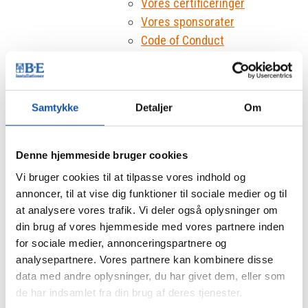
Vores certificeringer
Vores sponsorater
Code of Conduct
Kompetencer
El/Service
Industri
Samtykke
Detaljer
Om
Ladeboks
Solceller
Netværk & Fiber
Denne hjemmeside bruger cookies
Energioptimering
Vi bruger cookies til at tilpasse vores indhold og
Brand & Sikring
annoncer, til at vise dig funktioner til sociale medier og til
Brandsikring
at analysere vores trafik. Vi deler også oplysninger om
Tyverisikring private
din brug af vores hjemmeside med vores partnere inden
Tyverisikring virksomheder
for sociale medier, annonceringspartnere og
analysepartnere. Vores partnere kan kombinere disse
Digitalt låsesystem
data med andre oplysninger, du har givet dem, eller som
Køl & Varme
de har indsamlet fra din brug af deres tjenester.
VVS