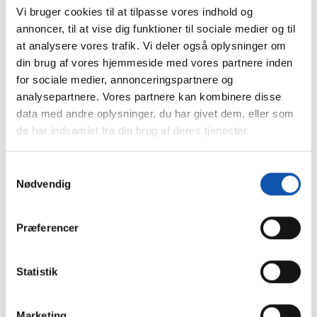
agtigt.
Vi bruger cookies til at tilpasse vores indhold og
annoncer, til at vise dig funktioner til sociale medier og til
Vi ser gerne, at det skal give mening og komme flest
at analysere vores trafik. Vi deler også oplysninger om
muligt til gode. Derfor støtter vi overvejende sport og
din brug af vores hjemmeside med vores partnere inden
kultur. I mindre lokalsamfund er sportsklubber, idræts-
for sociale medier, annonceringspartnere og
og borgerforeninger ofte afhængige af frivillige
analysepartnere. Vores partnere kan kombinere disse
kræfter. Her kan et økonomisk tilskud være afgørende
data med andre oplysninger, du har givet dem, eller som
for overlevelse, trivsel og udvikling. Den slags
de har indsamlet fra din brug af deres tjenester.
sponsorater kræver vi sjældent mere end tak for.
Dog har vi gennem tiden også indgået forholdsvis store
Samtykkevalg
sponsorater, der helt naturligt berettiger os til omtale,
Nødvendig
og som giver os visse fordele i relationen. Fx fribilletter
til vores medarbejdere. Et godt eksempel på dette er
Præferencer
Tinghallen i Viborg, hvor vi har lagt navn til stedets
foyer. Siden indvielsen i 2021 kaldet BE Foyeren.
Statistik
VFF spiller bare bedre med fans og lokal opbakning i
Marketing