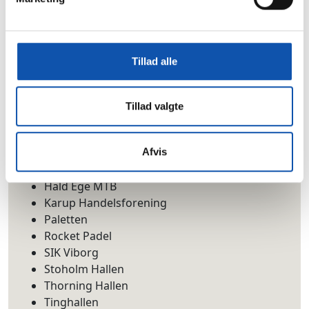
ryggen.
Her et foto fra en hjemmekamp…
Foruden mindre idrætsklubber
Tillad alle
og borgerforeninger støtter vi
p.t.:
Tillad valgte
Alhedens Idræts- og Kulturcenter
B67
Afvis
Bruunshåb-Tabdrup-Arnbjerg Idrætsforening
Hald Ege - Ravnstrup KFUM
Hald Ege MTB
Karup Handelsforening
Paletten
Rocket Padel
SIK Viborg
Stoholm Hallen
Thorning Hallen
Tinghallen