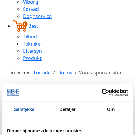
Viborg
Sørvad
Døgnservice
Bestil
Tilbud
Tekniker
Eftersyn
Produkt
Du er her:
Forside
Om os
Vores sponsorater
Vi bakker især op om sport og
kultur
Samtykke
Detaljer
Om
Det er forskelligt fra år til år hvem og hvad, vi støtter
økonomisk. Men som udgangspunkt ønsker vi at
fordele pengene retfærdigt – sådan lidt Robin-Hood-
Denne hjemmeside bruger cookies