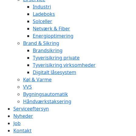
Industri
Ladeboks
Solceller
Netværk & Fiber
Energioptimering
Brand & Sikring
Brandsikring
Tyverisikring private
Tyverisikring virksomheder
Digitalt låsesystem
Køl & Varme
VVS
Bygningsautomatik
Håndværkstaksering
Serviceeftersyn
Nyheder
Job
Kontakt