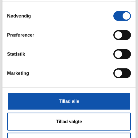
Bygningsautomatik
Samtykkevalg
Håndværkstaksering
Nødvendig
Serviceeftersyn
Nyheder
Præferencer
Job
Kontakt
Statistik
Viborg
Sørvad
Døgnservice
Marketing
Bestil
Tilbud
Tekniker
Tillad alle
Eftersyn
Produkt
Tillad valgte