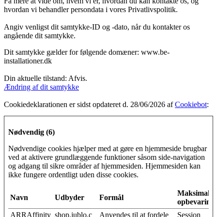
Få mere at vide om, hvem vi er, hvordan du kan kontakte os, og
hvordan vi behandler persondata i vores Privatlivspolitik.
Angiv venligst dit samtykke-ID og -dato, når du kontakter os
angående dit samtykke.
Dit samtykke gælder for følgende domæner: www.be-
installationer.dk
Din aktuelle tilstand: Afvis.
Ændring af dit samtykke
Cookiedeklarationen er sidst opdateret d. 28/06/2026 af
Cookiebot
:
Nødvendig (6)
Nødvendige cookies hjælper med at gøre en hjemmeside brugbar
ved at aktivere grundlæggende funktioner såsom side-navigation
og adgang til sikre områder af hjemmesiden. Hjemmesiden kan
ikke fungere ordentligt uden disse cookies.
Maksimal
Navn
Udbyder
Formål
opbevarings
ARRAffinity
shop.jublo.c
Anvendes til at fordele
Session