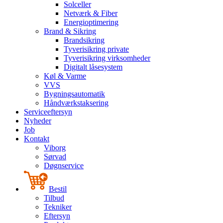
Solceller
Netværk & Fiber
Energioptimering
Brand & Sikring
Brandsikring
Tyverisikring private
Tyverisikring virksomheder
Digitalt låsesystem
Køl & Varme
VVS
Bygningsautomatik
Håndværkstaksering
Serviceeftersyn
Nyheder
Job
Kontakt
Viborg
Sørvad
Døgnservice
Bestil
Tilbud
Tekniker
Eftersyn