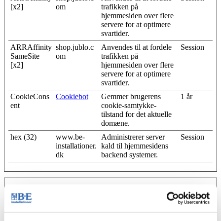
[x2]
om
trafikken på
hjemmesiden over flere
servere for at optimere
svartider.
ARRAffinity
shop.jublo.c
Anvendes til at fordele
Session
SameSite
om
trafikken på
[x2]
hjemmesiden over flere
servere for at optimere
svartider.
CookieCons
Cookiebot
Gemmer brugerens
1 år
ent
cookie-samtykke-
tilstand for det aktuelle
domæne.
hex (32)
www.be-
Administrerer server
Session
installationer.
kald til hjemmesidens
dk
backend systemer.
Præferencer (1)
Præference cookies gør det muligt for en hjemmeside at huske
oplysninger, der ændrer den måde hjemmesiden ser ud eller