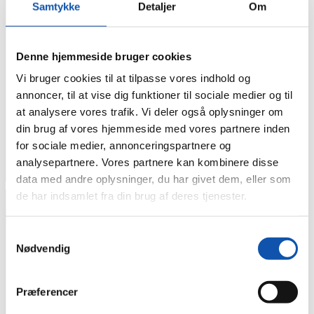
Samtykke
Detaljer
Om
opfører sig på. F.eks. dit foretrukne sprog, eller den region, du
befinder dig i.
Maksimal
Denne hjemmeside bruger cookies
Navn
Udbyder
Formål
opbevarings
Vi bruger cookies til at tilpasse vores indhold og
i18nextLng
customerwid
Registrerer den
Permane
get.telavox.c
besøgendes
nt
annoncer, til at vise dig funktioner til sociale medier og til
om
fortrukne sprogindstillin
at analysere vores trafik. Vi deler også oplysninger om
g. Hjemmesiden husker
din brug af vores hjemmeside med vores partnere inden
denne præference og
indstiller sproget
for sociale medier, annonceringspartnere og
derefter ved genbesøg.
analysepartnere. Vores partnere kan kombinere disse
data med andre oplysninger, du har givet dem, eller som
de har indsamlet fra din brug af deres tjenester.
Statistik (4)
Samtykkevalg
Statistiske cookies giver hjemmesideejere indsigt i brugernes
Nødvendig
interaktion med hjemmesiden, ved at indsamle og rapportere
oplysninger anonymt.
Maksimal
Præferencer
Navn
Udbyder
Formål
opbevarings