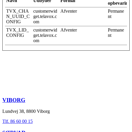
Navn
Udbyder
Formål
opbevarings
TVX_CHA
customerwid
Afventer
Permane
N_UUID_C
get.telavox.c
nt
ONFIG
om
TVX_LID_
customerwid
Afventer
Permane
CONFIG
get.telavox.c
nt
om
VIBORG
Lundvej 38, 8800 Viborg
Tlf. 86 60 00 15