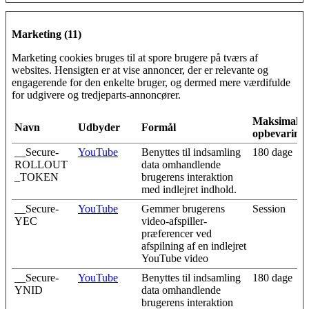
Marketing (11)
Marketing cookies bruges til at spore brugere på tværs af
websites. Hensigten er at vise annoncer, der er relevante og
engagerende for den enkelte bruger, og dermed mere værdifulde
for udgivere og tredjeparts-annoncører.
Maksimal
Navn
Udbyder
Formål
opbevarings
__Secure-
YouTube
Benyttes til indsamling
180 dage
ROLLOUT
data omhandlende
_TOKEN
brugerens interaktion
med indlejret indhold.
__Secure-
YouTube
Gemmer brugerens
Session
YEC
video-afspiller-
præferencer ved
afspilning af en indlejret
YouTube video
__Secure-
YouTube
Benyttes til indsamling
180 dage
YNID
data omhandlende
brugerens interaktion