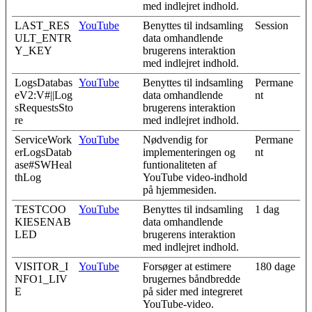
med indlejret indhold.
LAST_RES
YouTube
Benyttes til indsamling
Session
ULT_ENTR
data omhandlende
Y_KEY
brugerens interaktion
med indlejret indhold.
LogsDatabas
YouTube
Benyttes til indsamling
Permane
eV2:V#||Log
data omhandlende
nt
sRequestsSto
brugerens interaktion
re
med indlejret indhold.
ServiceWork
YouTube
Nødvendig for
Permane
erLogsDatab
implementeringen og
nt
ase#SWHeal
funtionaliteten af
thLog
YouTube video-indhold
på hjemmesiden.
TESTCOO
YouTube
Benyttes til indsamling
1 dag
KIESENAB
data omhandlende
LED
brugerens interaktion
med indlejret indhold.
VISITOR_I
YouTube
Forsøger at estimere
180 dage
NFO1_LIV
brugernes båndbredde
E
på sider med integreret
YouTube-video.