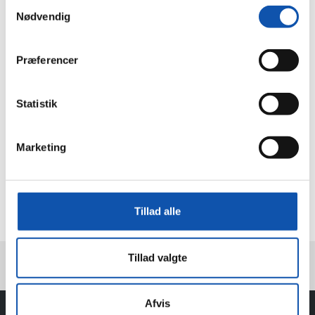
Samtykkevalg
Serviceeftersyn
Nødvendig
Nyheder
Job
Kontakt
Præferencer
Viborg
Sørvad
Statistik
Døgnservice
Bestil
Marketing
Tilbud
Tekniker
Eftersyn
Produkt
Tillad alle
Tillad valgte
Afvis