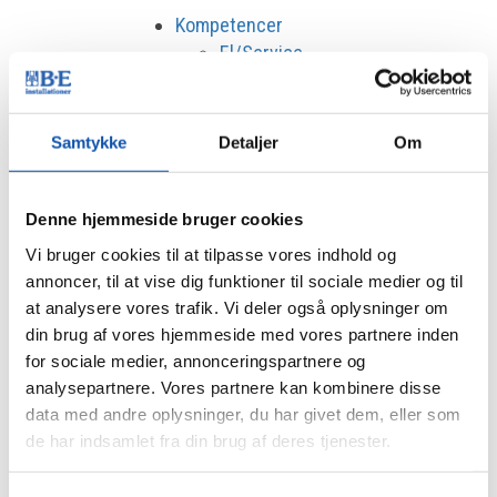
Kompetencer
El/Service
Industri
Ladeboks
Solceller
Samtykke
Detaljer
Om
Netværk & Fiber
Energioptimering
Denne hjemmeside bruger cookies
Brand & Sikring
Vi bruger cookies til at tilpasse vores indhold og
Brandsikring
annoncer, til at vise dig funktioner til sociale medier og til
Tyverisikring private
at analysere vores trafik. Vi deler også oplysninger om
Tyverisikring virksomheder
din brug af vores hjemmeside med vores partnere inden
Digitalt låsesystem
for sociale medier, annonceringspartnere og
Køl & Varme
analysepartnere. Vores partnere kan kombinere disse
VVS
data med andre oplysninger, du har givet dem, eller som
Bygningsautomatik
de har indsamlet fra din brug af deres tjenester.
Håndværkstaksering