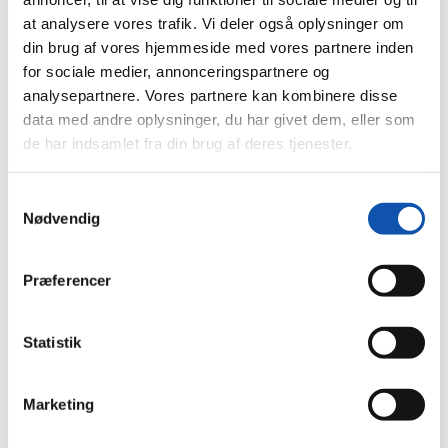
Brand & Sikring
Brandsikring
at analysere vores trafik. Vi deler også oplysninger om
Tyverisikring private
din brug af vores hjemmeside med vores partnere inden
Tyverisikring virksomheder
for sociale medier, annonceringspartnere og
Digitalt låsesystem
Køl & Varme
analysepartnere. Vores partnere kan kombinere disse
VVS
data med andre oplysninger, du har givet dem, eller som
Bygningsautomatik
de har indsamlet fra din brug af deres tjenester.
Håndværkstaksering
Serviceeftersyn
Nyheder
Samtykkevalg
Job
Nødvendig
Kontakt
Viborg
Sørvad
Døgnservice
Præferencer
Bestil
Tilbud
Tekniker
Statistik
Eftersyn
Produkt
Marketing