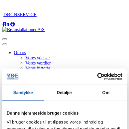
DØGNSERVICE
Om os
Vores ydelser
Vores værdier
Vores historie
Vores miljøpolitik
Vores certificeringer
Vores sponsorater
Code of Conduct
Samtykke
Detaljer
Om
Kompetencer
El/Service
Industri
Ladeboks
Denne hjemmeside bruger cookies
Solceller
Netværk & Fiber
Vi bruger cookies til at tilpasse vores indhold og
Energioptimering
annoncer, til at vise dig funktioner til sociale medier og til