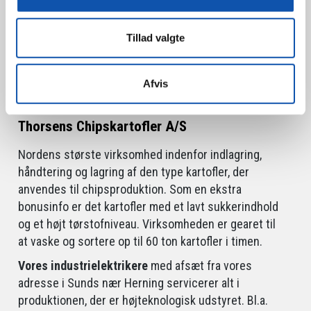
adresse i Sunds nær Herning servicerer alt i
produktionen. Bl.a. siloanlæg, ekstruder, bånd,
Tillad valgte
afstabler samt køle- og ventilationsanlæg.
Afvis
Thorsens Chipskartofler A/S
Nordens største virksomhed indenfor indlagring,
håndtering og lagring af den type kartofler, der
anvendes til chipsproduktion. Som en ekstra
bonusinfo er det kartofler med et lavt sukkerindhold
og et højt tørstofniveau. Virksomheden er gearet til
at vaske og sortere op til 60 ton kartofler i timen.
Vores industrielektrikere
med afsæt fra vores
adresse i Sunds nær Herning servicerer alt i
produktionen, der er højteknologisk udstyret. Bl.a.