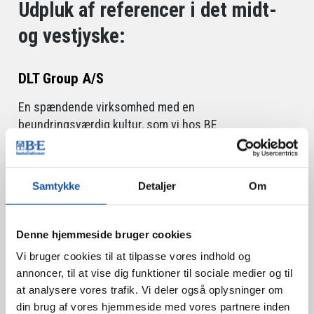
Udpluk af referencer i det midt-
og vestjyske:
DLT Group A/S
En spændende virksomhed med en
beundringsværdig kultur, som vi hos BE
Installationer indirekte har fornøjelse af på daglig
basis. En af vores dygtige allroundelektrikere har
nemlig været fast tilknyttet som industrielektriker
Samtykke
Detaljer
Om
siden år 2000. DLT Group er ordreproducerende i
inventar og trækomponenter til udstillings- og
køkkenbranchen og i støbeforme til
Denne hjemmeside bruger cookies
byggebranchens betonindustri.
Vi bruger cookies til at tilpasse vores indhold og
Vores industrielektriker
med afsæt fra vores
annoncer, til at vise dig funktioner til sociale medier og til
adresse i Viborg servicerer alt på virksomheden,
at analysere vores trafik. Vi deler også oplysninger om
der vedrører automation, ventilation, udsugning,
din brug af vores hjemmeside med vores partnere inden