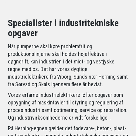
Specialister i industritekniske
opgaver
Når pumperne skal køre problemfrit og
produktionslinjerne skal holdes højeffektive i
døgndrift, kan industrien i det midt- og vestjyske
regne med os. Det har vores dygtige
industrielektrikere fra Viborg, Sunds nær Herning samt
fra Sørvad og Skals igennem flere år bevist.
Vores erfarne industrielektrikere løfter opgaver som
opbygning af maskintavler til styring og regulering af
procesindustri samt optimering, service og reparation.
Og industrivirksomhederne er vidt forskellige…
På Herning-egnen gælder det fødevare-, beton-, plast-
og træindustri – mens de industritekniske opgaver i og