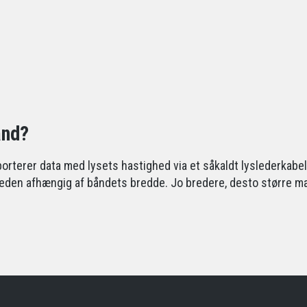
ånd?
porterer data med lysets hastighed via et såkaldt lyslederkabel
gheden afhængig af båndets bredde. Jo bredere, desto større 