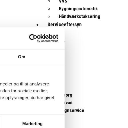
VVS
Bygningsautomatik
Håndværkstaksering
Serviceeftersyn
Nyheder
Om
Job
Kontakt
 medier og til at analysere
nden for sociale medier,
Viborg
e oplysninger, du har givet
Sørvad
Døgnservice
Bestil
Marketing