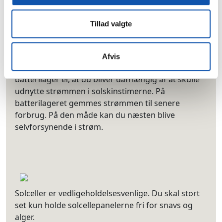
generator’ og som klimaskærm for et bedre
indeklima.
Tillad valgte
Et solcelleanlæg fås med og uden et såkaldt
Afvis
batterilager. Fordelen ved at vælge solceller med
batterilager er, at du bliver uafhængig af at skulle
udnytte strømmen i solskinstimerne. På
batterilageret gemmes strømmen til senere
forbrug. På den måde kan du næsten blive
selvforsynende i strøm.
Solceller er vedligeholdelsesvenlige. Du skal stort
set kun holde solcellepanelerne fri for snavs og
alger.