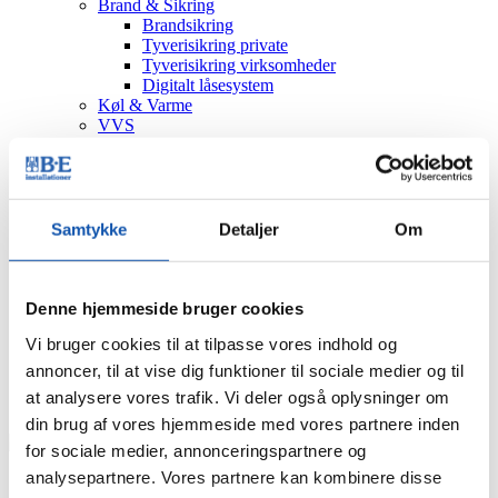
Brand & Sikring
Brandsikring
Tyverisikring private
Tyverisikring virksomheder
Digitalt låsesystem
Køl & Varme
VVS
Bygningsautomatik
Håndværkstaksering
Serviceeftersyn
Nyheder
Job
Samtykke
Detaljer
Om
Kontakt
Viborg
Sørvad
Døgnservice
Denne hjemmeside bruger cookies
Bestil
Vi bruger cookies til at tilpasse vores indhold og
Tilbud
Tekniker
annoncer, til at vise dig funktioner til sociale medier og til
Eftersyn
at analysere vores trafik. Vi deler også oplysninger om
Produkt
din brug af vores hjemmeside med vores partnere inden
for sociale medier, annonceringspartnere og
analysepartnere. Vores partnere kan kombinere disse
Du er her: