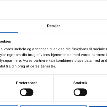
Vi er ISO-certificeret til installering, service o
Detaljer
ne
ookies
se vores indhold og annoncer, til at vise dig funktioner til sociale
s stor umage for at leve op til de aftaler, vi indgår. Håndvær
oplysninger om din brug af vores hjemmeside med vores partnere i
op i at være en god arbejdsplads for vores elektrikere og VV
ysepartnere. Vores partnere kan kombinere disse data med andr
et fra din brug af deres tjenester.
Præferencer
Statistik
El/Service