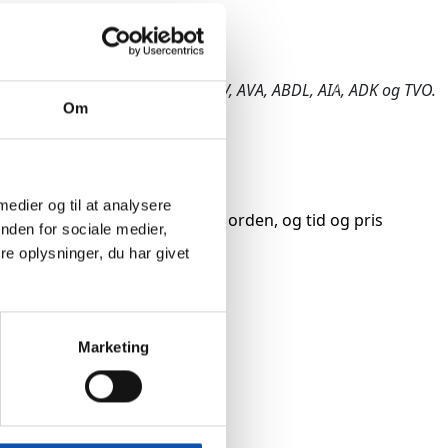
g reparation af anlæggende: ABA, ABV, AVA, ABDL, AIA, ADK og TVO.
Om
 medier og til at analysere
ket vedr. el og VVS skal være i orden, og tid og pris
nden for sociale medier,
S’ere.
e oplysninger, du har givet
Marketing