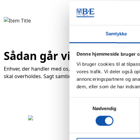
Samtykke
Sådan går vi til opgaver
Denne hjemmeside bruger c
Vi bruger cookies til at tilpas
Enhver, der handler med os, kan være sikker på, at vi gør o
vores trafik. Vi deler også 
skal overholdes. Sagt samtidig går vi mindst lige så højt 
annonceringspartnere og anal
dem, eller som de har indsaml
Samtykkevalg
Nødvendig