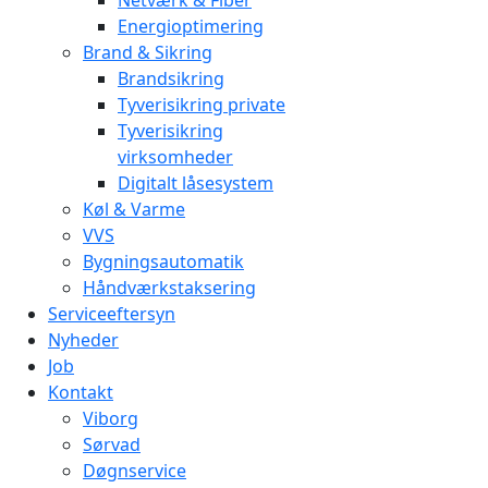
Energioptimering
Brand & Sikring
Brandsikring
Tyverisikring private
Tyverisikring
virksomheder
Digitalt låsesystem
Køl & Varme
VVS
Bygningsautomatik
Håndværkstaksering
Serviceeftersyn
Nyheder
Job
Kontakt
Viborg
Sørvad
Døgnservice