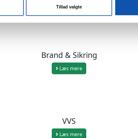
Læs mere
Tillad valgte
Brand & Sikring
Læs mere
VVS
Læs mere