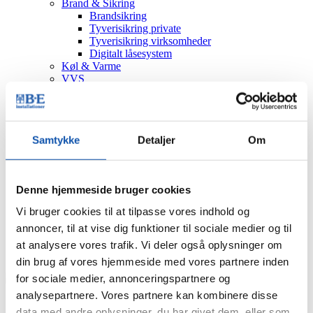
Brand & Sikring
Brandsikring
Tyverisikring private
Tyverisikring virksomheder
Digitalt låsesystem
Køl & Varme
VVS
Bygningsautomatik
Håndværkstaksering
Serviceeftersyn
Nyheder
Samtykke
Detaljer
Om
Job
Kontakt
Viborg
Sørvad
Denne hjemmeside bruger cookies
Døgnservice
Bestil
Vi bruger cookies til at tilpasse vores indhold og
Tilbud
annoncer, til at vise dig funktioner til sociale medier og til
Tekniker
Eftersyn
at analysere vores trafik. Vi deler også oplysninger om
Produkt
din brug af vores hjemmeside med vores partnere inden
for sociale medier, annonceringspartnere og
analysepartnere. Vores partnere kan kombinere disse
Du er her:
data med andre oplysninger, du har givet dem, eller som