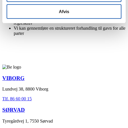
Hvad vi bl.a. tilbyder i praksis:
Afvis
Vi kan vurdere, om skaden faktisk er dækket af forsikringen
Vi kan i ukomplicerede sager vurdere, om der er basis for
regreskrav
Vi kan gennemføre en struktureret forhandling til gavn for alle
parter
VIBORG
Lundvej 38, 8800 Viborg
Tlf. 86 60 00 15
SØRVAD
Tyregårdvej 1, 7550 Sørvad