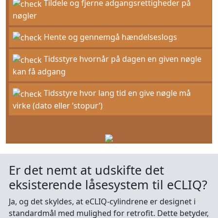
Tildele og fjerne adgangsrettigheder på
nøgler
Hente og gennemgå hændelseslogs
Tidsstyre hvornår på dagen en given nøgle
kan få adgang
Tidsstyre hvor lang tid en give nøgle må
virke (dato eller ’stopur’)
Er det nemt at udskifte det
eksisterende låsesystem til eCLIQ?
Ja, og det skyldes, at eCLIQ-cylindrene er designet i
standardmål med mulighed for retrofit. Dette betyder,