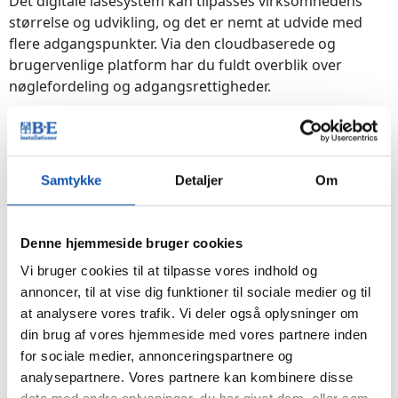
Det digitale låsesystem kan tilpasses virksomhedens
størrelse og udvikling, og det er nemt at udvide med
flere adgangspunkter. Via den cloudbaserede og
brugervenlige platform har du fuldt overblik over
nøglefordeling og adgangsrettigheder.
Nøglerne kan tidsbegrænses og logges, så du som
administrator får indsigt i, hvor og hvornår de er
anvendt. Selv ved bortkomst gemmes logdata i selve
Samtykke
Detaljer
Om
låsecylinderen.
Vedligeholdelsesfri og vejrresistent
Denne hjemmeside bruger cookies
Låsecylindrene er udstyret med en selvsmørende
Vi bruger cookies til at tilpasse vores indhold og
mekanisme, der som udgangspunkt gør vedligehold
annoncer, til at vise dig funktioner til sociale medier og til
overflødig. Et indbygget oliedepot sikrer nemlig, at
at analysere vores trafik. Vi deler også oplysninger om
cylinderen smøres automatisk, hver gang en nøgle
din brug af vores hjemmeside med vores partnere inden
isættes. Cylindre og nøgler, der er fremstillet i
for sociale medier, annonceringspartnere og
vejrresistent kvalitet, egner sig til opsætning og brug
analysepartnere. Vores partnere kan kombinere disse
såvel udendørs under skiftende vejrforhold, som