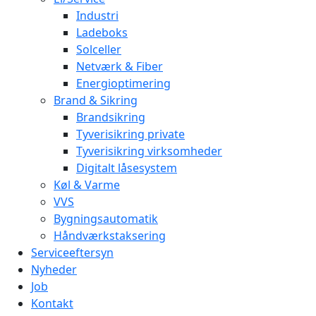
Industri
Ladeboks
Solceller
Netværk & Fiber
Energioptimering
Brand & Sikring
Brandsikring
Tyverisikring private
Tyverisikring virksomheder
Digitalt låsesystem
Køl & Varme
VVS
Bygningsautomatik
Håndværkstaksering
Serviceeftersyn
Nyheder
Job
Kontakt