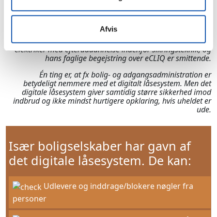
På billederne ses vores kollega, Alex Rønhøj Andersen, med
Afvis
en leverance af det digitale låsesystem eCLIQ og dets
programmérbare nøgler og elektroniske låsecylindre.
Alex er
elektriker med efteruddannelse indenfor sikringsteknik, og
hans faglige begejstring over eCLIQ er smittende.
Én ting er, at fx bolig- og adgangsadministration er
betydeligt nemmere med et digitalt låsesystem. Men det
digitale låsesystem giver samtidig større sikkerhed imod
indbrud og ikke mindst hurtigere opklaring, hvis uheldet er
ude.
Især boligselskaber har gavn af
det digitale låsesystem. De kan:
Udlevere og inddrage/blokere nøgler fra
personer