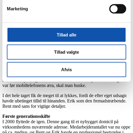
få fuld udnyttelse af den backup, som de længe havde ydet
hinanden. Bent rykkede ind hos Erik på Højtoftevej, og navnet blev
Marketing
med jordforbindelse, som det hører sig til i elektrikerfaget. B for
Bent og E for Erik – altså BE Installationer.
På sidelinjen var den aldrende O. F. Mortensen kun taknemmelig
for, at hans livsværk fra 1932 i princippet kunne fortsætte. Som
Tillad alle
’drengenes’ læremester vidste han, at det nok skulle gå. Men at Bent
og Erik skulle drive BE Installationer så langt, som tilfældet blev,
havde han næppe forestillet sig.
Tillad valgte
Selv de nye kompagnoner var overraskede. Snart havde de basis for
ansættelser og større lokaler. Året efter flyttede de til Gl. Aarhusvej,
hvor der også blev plads til en lampeudstilling. Sidstnævnte var mest
Afvis
for sjov. Det var oplagt at udnytte den centrale beliggenhed midt i et
befærdet kryds, og så krævede telefonen i forvejen bemanding. Det
var før mobiltelefonens æra, skal man huske.
I det hele taget fik de meget til at lykkes, fordi de efter eget udsagn
havde ubetinget tillid til hinanden. Erik som den fremadstræbende.
Bent med sans for vigtige detaljer.
Første generationsskifte
I 2000 flyttede de igen. Denne gang til et nybygget domicil på
virksomhedens nuværende adresse. Medarbejderantallet var nu oppe
på ca. tredive, og Bent og Erik havde en professionel bestyrelse i