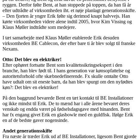
ryggen. Derfor følte Bent, at han stoppede på toppen, da han få år
efter udtrådte af virksomheden iht. et nøje planlagt generationsskifte.
– Den fjorten år yngre Erik følte sig derimod knapt halvvejs. Han
kørte virksomheden videre alene indtil 2005, hvor Kim Vissing og
Klaus Møller indtrådte som medejere.
I tæt samarbejde med Klaus Møller etablerede Erik desuden
virksomheden BE Cablecon, der efter bare ti år blev solgt til franske
Nexans.
Otto: Det blev en elektriker!
Efter ophøret fortsatte Bent som kvalitetssikringsekspert i den
branche, han blev født til. I hans generation var kønsopfattelse og
autoritetsforhold ofte skæbnedefinerende. Fx skulle omtalte Otto
have udtalt om sit eneste barn, da han blev spurgt om den nyfødtes
køn?: Det blev en elektriker!
På den baggrund bevarede Bent en tæt kontakt til BE Installationer
og ikke mindst til Erik. De to mænd har i alle årene bevaret deres
venskab og endda været på fødselsdagsgave med hinanden. Bent
har fx engang givet Erik en glasbowle med en guldfisk. Ifølge Erik
en af de bedste gaver nogensinde.
Andet generationsskifte
Fra næste år træder Erik ud af BE Installationer, ligesom Bent gjorde