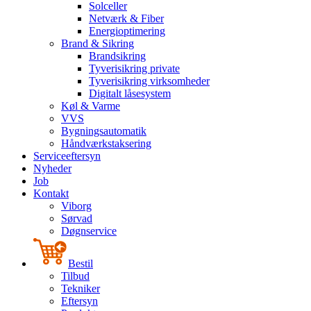
Solceller
Netværk & Fiber
Energioptimering
Brand & Sikring
Brandsikring
Tyverisikring private
Tyverisikring virksomheder
Digitalt låsesystem
Køl & Varme
VVS
Bygningsautomatik
Håndværkstaksering
Serviceeftersyn
Nyheder
Job
Kontakt
Viborg
Sørvad
Døgnservice
Bestil
Tilbud
Tekniker
Eftersyn