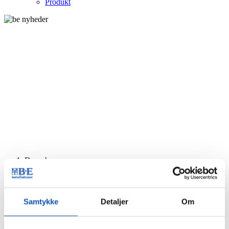
Produkt
Du er her:
Forside
Nyheder
B for Bent og E for Erik = BE Installationer
Samtykke
Detaljer
Om