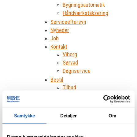
Bygningsautomatik
Håndværkstaksering
Serviceeftersyn
Nyheder
Job
Kontakt
Viborg
Sørvad
Døgnservice
Bestil
Tilbud
Tekniker
Eftersyn
Produkt
Samtykke
Detaljer
Om
Denne hjemmeside bruger cookies