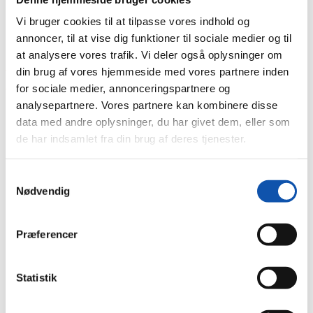
Vi bruger cookies til at tilpasse vores indhold og
annoncer, til at vise dig funktioner til sociale medier og til
Du er her:
at analysere vores trafik. Vi deler også oplysninger om
Forside
din brug af vores hjemmeside med vores partnere inden
Nyheder
for sociale medier, annonceringspartnere og
Elektrikere på toppen i dobbelt forstand
analysepartnere. Vores partnere kan kombinere disse
data med andre oplysninger, du har givet dem, eller som
de har indsamlet fra din brug af deres tjenester.
Elektrikere på toppen i dobbelt
forstand
Samtykkevalg
Nødvendig
Dagens opgaver kombineret med sund
Præferencer
motion op og ned ad trapperne på et 12-
etager højt nybyggeri. En win-win-situation
for flere af vores elektrikere. Efter en lang
Statistik
periode med nedlukning af landets