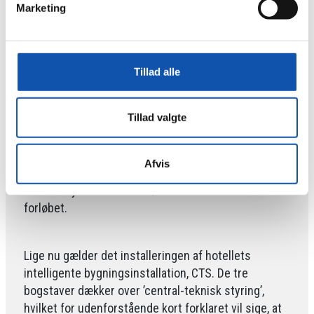
motionscentre har de haft mulighed for at
Marketing
blive klar til årets badesæson.
Siden november sidste år har vi på det kommende
Tillad alle
’Peak 12 Hotel’ i Viborg haft ansvar for udførelsen af
alt el-arbejde. Herunder opsætning af CTS- og ABA-
Tillad valgte
anlæg samt sikkerhedsbelysning og talevarsling på
alle etager.
Det er bestemt ikke noget hotelophold! – Det kræver
Afvis
både faglig styrke og gode lægmuskler, for
elevatorsystemet bliver først installeret sidst i
forløbet.
Lige nu gælder det installeringen af hotellets
intelligente bygningsinstallation, CTS. De tre
bogstaver dækker over ’central-teknisk styring’,
hvilket for udenforstående kort forklaret vil sige, at