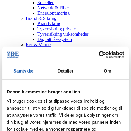
Solceller
Netværk & Fiber
Energioptimering
Brand & Sikring
Brandsikring
Tyverisikring private
Tyverisikring virksomheder
Digitalt låsesystem
Køl & Varme
VVS
Bygningsautomatik
Håndværkstaksering
Serviceeftersyn
Samtykke
Detaljer
Om
Nyheder
Job
Kontakt
Viborg
Denne hjemmeside bruger cookies
Sørvad
Døgnservice
Vi bruger cookies til at tilpasse vores indhold og
annoncer, til at vise dig funktioner til sociale medier og til
Bestil
at analysere vores trafik. Vi deler også oplysninger om
Tilbud
Tekniker
din brug af vores hjemmeside med vores partnere inden
Eftersyn
for sociale medier, annonceringspartnere og