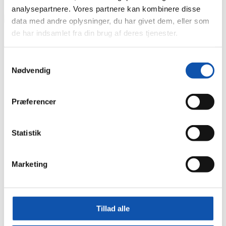
Produkt
analysepartnere. Vores partnere kan kombinere disse
data med andre oplysninger, du har givet dem, eller som
de har indsamlet fra din brug af deres tjenester.
Samtykkevalg
Nødvendig
Præferencer
Statistik
Du er her:
Marketing
Forside
Nyheder
Julen varer jo lige til påske!
Julen varer jo lige til påske!
Tillad alle