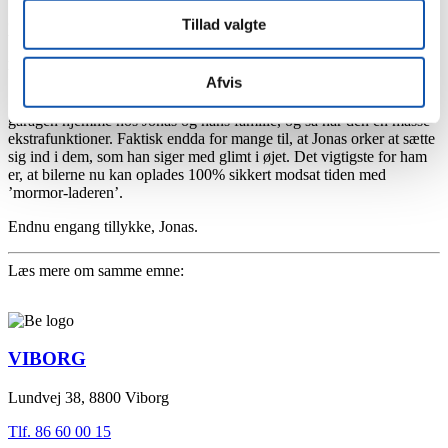
Jonas Hald, der ejer to opladningskrævende biler,
Tillad valgte
blev vinderen af den ladeboks, som vi udloddede
ifm. vores julekonkurrence på Facebook.
Afvis
Som fotoet afslører, fylder ladeboksen minimalt på væggen i
garagen hjemme hos Jonas og hans familie, og så har den en masse
ekstrafunktioner. Faktisk endda for mange til, at Jonas orker at sætte
sig ind i dem, som han siger med glimt i øjet. Det vigtigste for ham
er, at bilerne nu kan oplades 100% sikkert modsat tiden med
’mormor-laderen’.
Endnu engang tillykke, Jonas.
Læs mere om samme emne:
VIBORG
Lundvej 38, 8800 Viborg
Tlf. 86 60 00 15