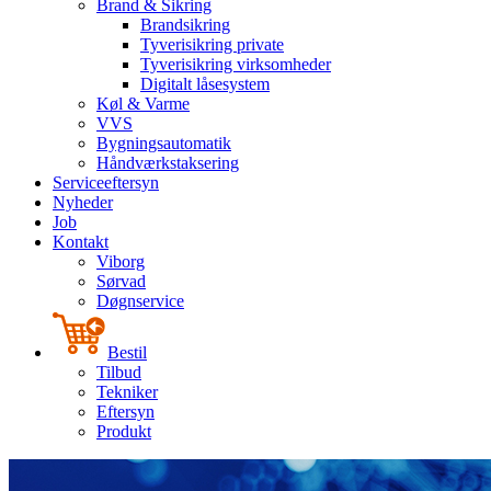
Brand & Sikring
Brandsikring
Tyverisikring private
Tyverisikring virksomheder
Digitalt låsesystem
Køl & Varme
VVS
Bygningsautomatik
Håndværkstaksering
Serviceeftersyn
Nyheder
Job
Kontakt
Viborg
Sørvad
Døgnservice
Bestil
Tilbud
Tekniker
Eftersyn
Produkt