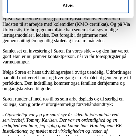
offentlig anerkendelse, der gav ham mod på at dygtiggøre sig
Afvis
yderligere, og det var vi selvfølgelig med på.
Først kvalificerede han sig på Den Jydske Håndværkerskole i
Hadsten til at arbejde med kølemidler (KMO-certifikat). Og på Via
University i Viborg gennemførte han senere et af syv mulige
læringsmoduler i ledelse. Det foregik i dagtimerne med
gennemsnitligt én ugentlig skoledag i ca. tre måneder.
Samlet set en investering i Søren fra vores side – og den har været
god! Han er nu primær kontaktperson, når vi får forespørgsler på
varmepumper.
Ifølge Søren er hans udviklingsrejse i øvrigt uendelig. Udfordringer
har altid motiveret ham, og hver gang er det målet at gennemføre til
perfektion. Den indstilling kommer også familien derhjemme og
omgangskredsen til gode.
Søren runder af med ros til os som arbejdsplads og til særligt en
kollega, som gjorde et uforglemmeligt førstehåndsindtryk:
- Oprindeligt var jeg for snart syv år siden til jobsamtale ved
servicechef, Tommy Karlsen. Der var en ordentlighed og en
ærlighed ved ham, jeg rigtig godt kunne lide. Han tegnede BE
Installationer, og mødet med virkeligheden og resten af