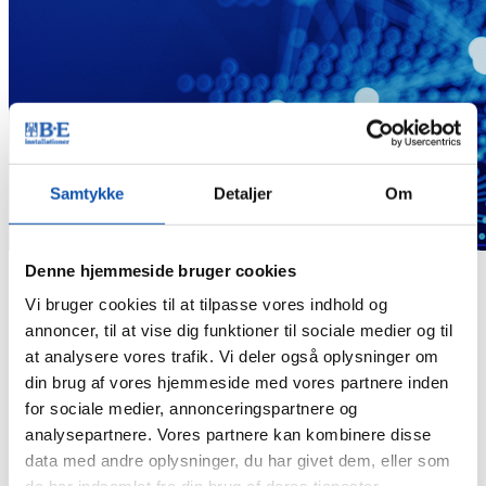
Samtykke
Detaljer
Om
Denne hjemmeside bruger cookies
Du er her:
Forside
Vi bruger cookies til at tilpasse vores indhold og
Nyheder
annoncer, til at vise dig funktioner til sociale medier og til
Om at vokse sig til nye opgaver og mere ansvar
at analysere vores trafik. Vi deler også oplysninger om
Om at vokse sig til nye opgaver
din brug af vores hjemmeside med vores partnere inden
for sociale medier, annonceringspartnere og
og mere ansvar
analysepartnere. Vores partnere kan kombinere disse
data med andre oplysninger, du har givet dem, eller som
Når en medarbejder på samme tid har talent og