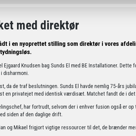
ket med direktør
ådt i en nyoprettet stilling som direktør i vores afde
etydningsløs.
el Ejgaard Knudsen bag Sunds El med BE Installationer. Dette
 i disharmoni.
 da de traf beslutningen. Sunds El havde nemlig 75-års jubi
st en privatejet med identisk værdisæt. Matchet fandt de i det
elingschef, har fortrudt, selvom der i enhver fusion også er op
d siden af den daglige drift.
an og Mikael frigjort vigtige ressourcer til det, de brænder m