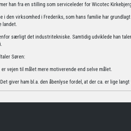
mer han fra en stilling som serviceleder for Wicotec Kirkebjerg
le i den virksomhed i Frederiks, som hans familie har grundlag
 landet.
or særligt det industritekniske. Samtidig udviklede han talent
.
dtaler Søren:
g er vejen til målet mere motiverende end selve målet.
et giver ham bl.a. den åbenlyse fordel, at der ca. er lige langt