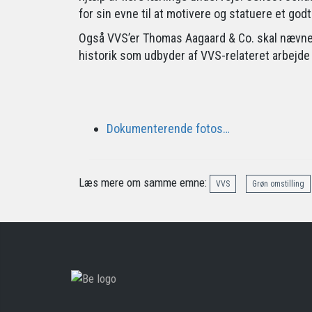
for sin evne til at motivere og statuere et go
Også VVS’er Thomas Aagaard & Co. skal nævnes f
historik som udbyder af VVS-relateret arbejde 
Dokumenterende fotos…
Læs mere om samme emne:
VVS
Grøn omstilling