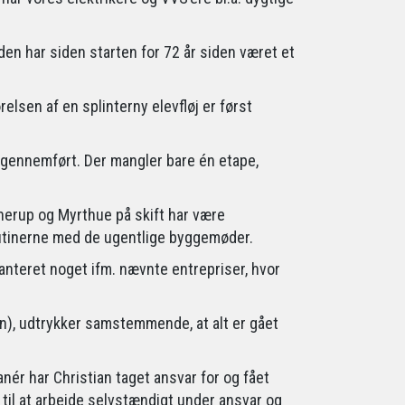
den har siden starten for 72 år siden været et
lsen af en splinterny elevfløj er først
 gennemført. Der mangler bare én etape,
nnerup og Myrthue på skift har være
rutinerne med de ugentlige byggemøder.
ranteret noget ifm. nævnte entrepriser, hvor
on), udtrykker samstemmende, at alt er gået
manér har Christian taget ansvar for og fået
 til at arbejde selvstændigt under ansvar og