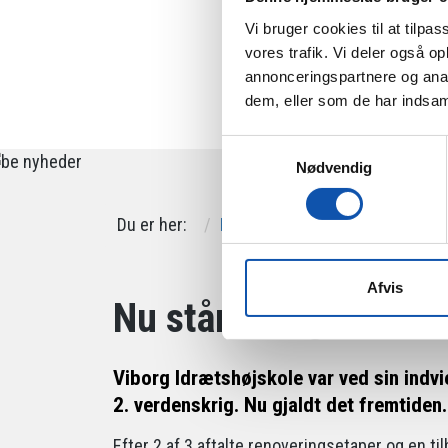
Vi bruger cookies til at tilpas
vores trafik. Vi deler også 
annonceringspartnere og anal
dem, eller som de har indsaml
Samtykkevalg
Nødvendig
Du er her:
Forside
Nyheder
Nu står d
Afvis
Nu står den gamle d
Viborg Idrætshøjskole var ved sin indvi
2. verdenskrig. Nu gjaldt det fremtiden
Efter 2 af 3 aftalte renoveringsetaper og en t