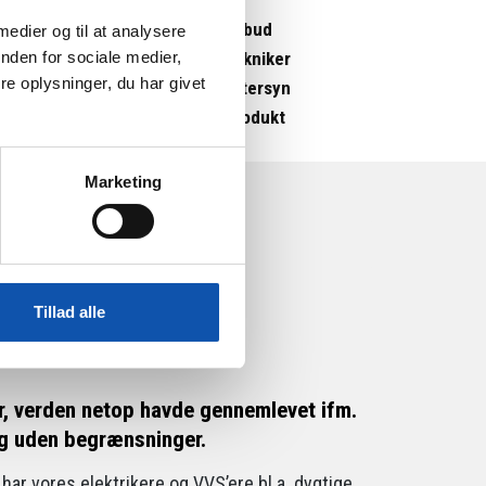
Tilbud
 medier og til at analysere
nden for sociale medier,
Tekniker
e oplysninger, du har givet
Eftersyn
Produkt
Marketing
Tillad alle
en
er, verden netop havde gennemlevet ifm.
sig uden begrænsninger.
har vores elektrikere og VVS’ere bl.a. dygtige