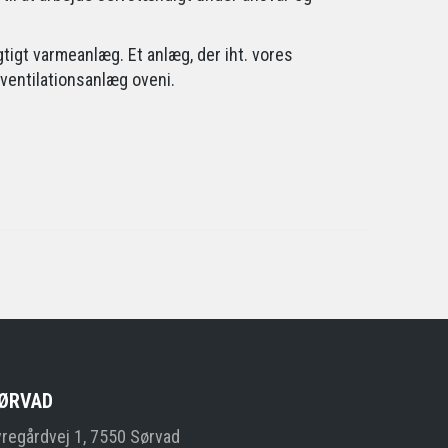
tigt varmeanlæg. Et anlæg, der iht. vores
 ventilationsanlæg oveni.
ØRVAD
yregårdvej 1, 7550 Sørvad