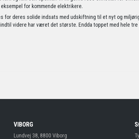
dt eksempel for kommende elektrikere.
or deres solide indsats med udskiftning til et nyt og miljørig
indtil videre har været det største. Endda toppet med hele tre
VIBORG
S
Lundvej 38, 8800 Viborg
T