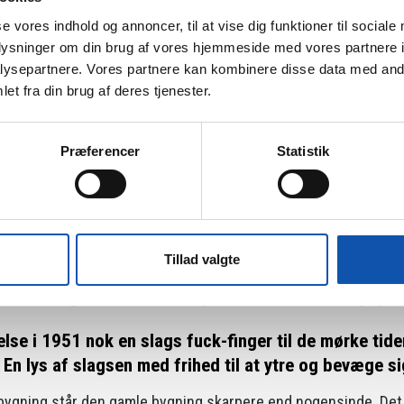
se vores indhold og annoncer, til at vise dig funktioner til sociale
oplysninger om din brug af vores hjemmeside med vores partnere i
ysepartnere. Vores partnere kan kombinere disse data med andr
et fra din brug af deres tjenester.
Præferencer
Statistik
en gamle dame igen stolt på bakketoppen
Tillad valgte
ame igen stolt på bakketopp
else i 1951 nok en slags fuck-finger til de mørke tid
. En lys af slagsen med frihed til at ytre og bevæge 
ilbygning står den gamle bygning skarpere end nogensinde. Det 