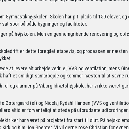
m Gymnastikhøjskolen. Skolen har p.t. plads til 150 elever, og 
e sat spor på både bygninger og faciliteter.
nger på højskolen. Men en gennemgribende renovering og opføre
koledrift er dette foregået etapevis, og processen er næsten
ykket.
æde at levere alt arbejde vedr. el, VVS og ventilation, mens Gi
ak haft et smidigt samarbejde og kommer næsten til at savne 
dr. el og alarmer på Viborg Idrætshøjskole, har vi ikke været ga
fe Østergaard (el) og Nicolaj Rydahl Hansen (VVS og ventilati
llers altid er forventeligt at støde på uforudsete udfordringer.
lektriker har været på projektet fra start til slut. På højskole
 Kirk og Kim Jon Spenter. Vi vil gerne rose Christian for evnen