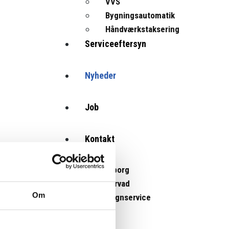
VVS
Bygningsautomatik
Håndværkstaksering
Serviceeftersyn
Nyheder
Job
Kontakt
Viborg
Sørvad
Om
Døgnservice
Bestil