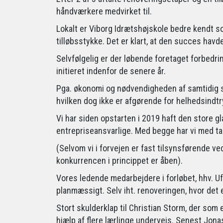
håndværkere medvirket til.
Lokalt er Viborg Idrætshøjskole bedre kendt so
tilløbsstykke. Det er klart, at den succes havd
Selvfølgelig er der løbende foretaget forbedri
initieret indenfor de senere år.
Pga. økonomi og nødvendigheden af samtidig s
hvilken dog ikke er afgørende for helhedsindtr
Vi har siden opstarten i 2019 haft den store gl
entrepriseansvarlige. Med begge har vi med t
(Selvom vi i forvejen er fast tilsynsførende ve
konkurrencen i princippet er åben).
Vores ledende medarbejdere i forløbet, hhv. Uf
planmæssigt. Selv iht. renoveringen, hvor det e
Stort skulderklap til Christian Storm, der som e
hjælp af flere lærlinge undervejs. Senest Jonas