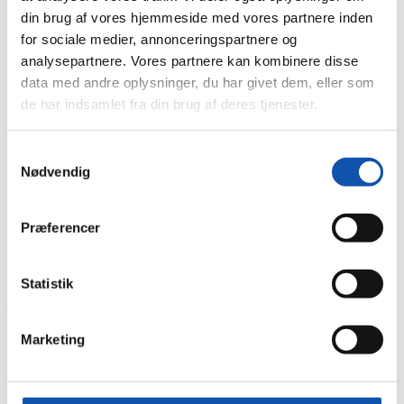
din brug af vores hjemmeside med vores partnere inden
for sociale medier, annonceringspartnere og
analysepartnere. Vores partnere kan kombinere disse
data med andre oplysninger, du har givet dem, eller som
de har indsamlet fra din brug af deres tjenester.
Samtykkevalg
Nødvendig
Du er her:
Forside
Præferencer
Nyheder
TV MIDTVEST forbi os ifm. hyldest til arbejdsmarkedets grå
guld!
Statistik
TV MIDTVEST forbi os ifm.
hyldest til arbejdsmarkedets
Marketing
grå guld!