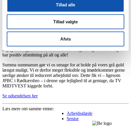
Tillad alle
De senere år har vi delt flere gode historier om
pensionsmodne kollegaer (bl.a. Anders Norup), som
til vores store glæde har valgt fortsat at arbejde hos
Tillad valgte
os. Han og de andre fra samme liga er nemlig svære
at undvære. Både fagligt og menneskeligt.
Afvis
Forklaringen på det er, tror vi, at kombinationen mellem alder og
faglig erfaring medvirker til bedre tålmodighed og overblik. Og det
har positiv afsmitning på alt og alle!
Summa summarum gør vi os umage for at holde på vores grå guld
længst muligt. Vi er derfor meget fleksible og imødekommer gerne
særlige ønsker til reduceret arbejdstid osv. Dette fik vi – ligesom
JPBC i Rødkærsbro – i denne uge lejlighed til at gentage, da TV
MIDTVEST kiggede forbi.
Se udsendelsen her
Læs mere om samme emne:
Arbejdsglæde
Senior