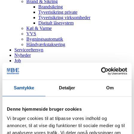
Brand & Sikring
Brandsikring
Tyverisikring private
Tyverisikring virksomheder
Digitalt låsesystem
Køl & Varme
VVS
Bygningsautomatik
Håndværkstaksering
Serviceeftersyn
Nyheder
Job
Kontakt
Viborg
Sørvad
Døgnservice
Bestil
Samtykke
Detaljer
Om
Tilbud
Tekniker
Eftersyn
Denne hjemmeside bruger cookies
Produkt
Vi bruger cookies til at tilpasse vores indhold og
annoncer, til at vise dig funktioner til sociale medier og til
at analysere vores trafik. Vi deler også oplysninger om