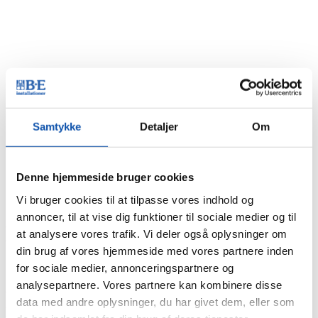
Samtykke
Detaljer
Om
Du er her:
Forside
Denne hjemmeside bruger cookies
Nyheder
Derfor har vores lærlinge deres egen forening!
Vi bruger cookies til at tilpasse vores indhold og
annoncer, til at vise dig funktioner til sociale medier og til
Derfor har vores lærlinge deres
at analysere vores trafik. Vi deler også oplysninger om
din brug af vores hjemmeside med vores partnere inden
egen forening!
for sociale medier, annonceringspartnere og
analysepartnere. Vores partnere kan kombinere disse
Vi er lige så taknemmelige over at få en dedikeret
data med andre oplysninger, du har givet dem, eller som
lærling med på holdet, som han/hun forhåbentlig er