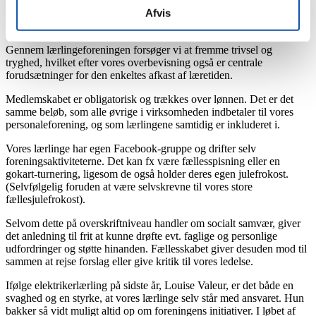
Alligevel ved vi, at det kan være følsomt at være den uerfarne og
måske også den yngste, hvorfor vores lærlingeforening har sin
Afvis
berettigelse.
Gennem lærlingeforeningen forsøger vi at fremme trivsel og
tryghed, hvilket efter vores overbevisning også er centrale
forudsætninger for den enkeltes afkast af læretiden.
Medlemskabet er obligatorisk og trækkes over lønnen. Det er det
samme beløb, som alle øvrige i virksomheden indbetaler til vores
personaleforening, og som lærlingene samtidig er inkluderet i.
Vores lærlinge har egen Facebook-gruppe og drifter selv
foreningsaktiviteterne. Det kan fx være fællesspisning eller en
gokart-turnering, ligesom de også holder deres egen julefrokost.
(Selvfølgelig foruden at være selvskrevne til vores store
fællesjulefrokost).
Selvom dette på overskriftniveau handler om socialt samvær, giver
det anledning til frit at kunne drøfte evt. faglige og personlige
udfordringer og støtte hinanden. Fællesskabet giver desuden mod til
sammen at rejse forslag eller give kritik til vores ledelse.
Ifølge elektrikerlærling på sidste år, Louise Valeur, er det både en
svaghed og en styrke, at vores lærlinge selv står med ansvaret. Hun
bakker så vidt muligt altid op om foreningens initiativer. I løbet af