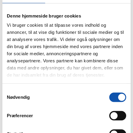
Denne hjemmeside bruger cookies
Du er her:
Vi bruger cookies til at tilpasse vores indhold og
Forside
annoncer, til at vise dig funktioner til sociale medier og til
Nyheder
at analysere vores trafik. Vi deler også oplysninger om
Vores kvalitetssikring er afgørende - også iht.
din brug af vores hjemmeside med vores partnere inden
prækvalifikation
for sociale medier, annonceringspartnere og
analysepartnere. Vores partnere kan kombinere disse
data med andre oplysninger, du har givet dem, eller som
Vores kvalitetssikring er
de har indsamlet fra din brug af deres tjenester.
afgørende - også iht.
Samtykkevalg
prækvalifikation
Nødvendig
Der skal en prækvalificering til for at få lov
Præferencer
til at give tilbud ifm. offentlige udbud.
Beviser for autorisationer osv. er ikke nok i sig selv. I