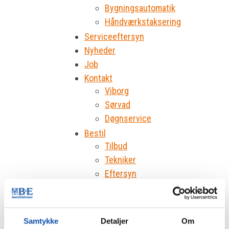
Bygningsautomatik
Håndværkstaksering
Serviceeftersyn
Nyheder
Job
Kontakt
Viborg
Sørvad
Døgnservice
Bestil
Tilbud
Tekniker
Eftersyn
Produkt
Samtykke
Detaljer
Om