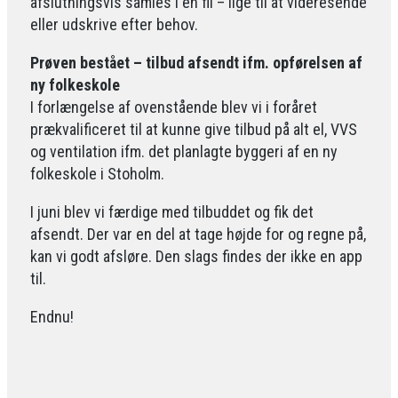
afslutningsvis samles i én fil – lige til at videresende
eller udskrive efter behov.
Prøven bestået – tilbud afsendt ifm. opførelsen af
ny folkeskole
I forlængelse af ovenstående blev vi i foråret
prækvalificeret til at kunne give tilbud på alt el, VVS
og ventilation ifm. det planlagte byggeri af en ny
folkeskole i Stoholm.
I juni blev vi færdige med tilbuddet og fik det
afsendt. Der var en del at tage højde for og regne på,
kan vi godt afsløre. Den slags findes der ikke en app
til.
Endnu!