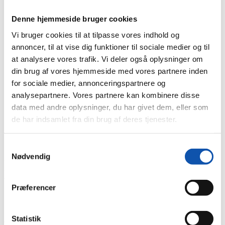
Denne hjemmeside bruger cookies
Vi bruger cookies til at tilpasse vores indhold og
annoncer, til at vise dig funktioner til sociale medier og til
at analysere vores trafik. Vi deler også oplysninger om
din brug af vores hjemmeside med vores partnere inden
for sociale medier, annonceringspartnere og
analysepartnere. Vores partnere kan kombinere disse
data med andre oplysninger, du har givet dem, eller som
Du er her:
de har indsamlet fra din brug af deres tjenester.
Forside
Nyheder
På specialopgave i bevaringsværdig bygning
Samtykkevalg
Nødvendig
På specialopgave i
bevaringsværdig bygning
Præferencer
I sin samtid tegnede Hack Kampmann (1856-1920)
Statistik
en masse imponerende bygninger rundt omkring i