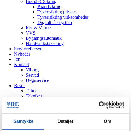
Brand & Sikring
Brandsikring
Tyverisikring private
Tyverisikring virksomheder
Digitalt låsesystem
Køl & Varme
VVS
Bygningsautomatik
Håndværkstaksering
Serviceeftersyn
Nyheder
Job
Kontakt
Viborg
Sørvad
Døgnservice
Bestil
Tilbud
Tekniker
Eftersyn
Produkt
Samtykke
Detaljer
Om