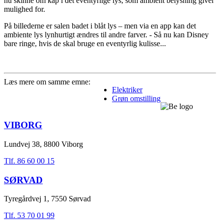
nu skinne om kap i det eventyrlige lys, som ambient belysning giver
mulighed for.
På billederne er salen badet i blåt lys – men via en app kan det
ambiente lys lynhurtigt ændres til andre farver. - Så nu kan Disney
bare ringe, hvis de skal bruge en eventyrlig kulisse...
Læs mere om samme emne:
Elektriker
Grøn omstilling
VIBORG
Lundvej 38, 8800 Viborg
Tlf. 86 60 00 15
SØRVAD
Tyregårdvej 1, 7550 Sørvad
Tlf. 53 70 01 99