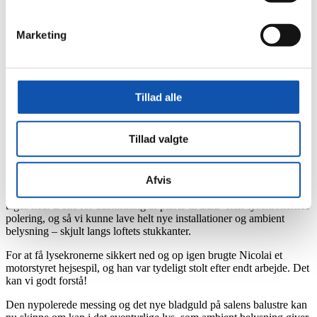
hele landet. En af dem er Viborg Katedralskole, som
stod indflytningsklar i 1926 - og som stadig er
Marketing
fungerende gymnasium i byen.
Der bliver passet godt på dansk kulturarv (heldigvis). Derfor er det
en balancegang for håndværkere som bl.a. os, når et gammelt og
bevaringsværdigt byggeri fx skal energirenoveres. Moderniseringen
Tillad alle
må ikke gå ud over det arkitektoniske udtryk, men udtrykket må
gerne understøttes.
Tillad valgte
Dette har vi - med elektriker Nicolai Maks Rasmussen i spidsen -
netop medvirket til, da gymnasiets festsal stod for tur med bl.a. ny
belysning.
Afvis
Først skulle salens 3 kostbare og meget tunge messinglysekroner
tages ned. Dette for udskiftning af pærer til LED efter lysekronernes
polering, og så vi kunne lave helt nye installationer og ambient
belysning – skjult langs loftets stukkanter.
For at få lysekronerne sikkert ned og op igen brugte Nicolai et
motorstyret hejsespil, og han var tydeligt stolt efter endt arbejde. Det
kan vi godt forstå!
Den nypolerede messing og det nye bladguld på salens balustre kan