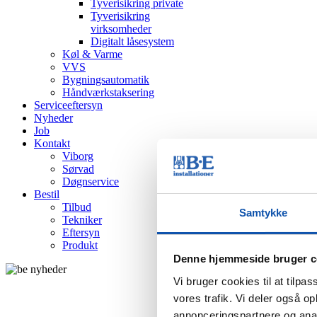
Tyverisikring private
Tyverisikring
virksomheder
Digitalt låsesystem
Køl & Varme
VVS
Bygningsautomatik
Håndværkstaksering
Serviceeftersyn
Nyheder
Job
Kontakt
Viborg
Sørvad
Døgnservice
Bestil
Tilbud
Samtykke
Tekniker
Eftersyn
Produkt
Denne hjemmeside bruger c
Vi bruger cookies til at tilpas
vores trafik. Vi deler også 
annonceringspartnere og anal