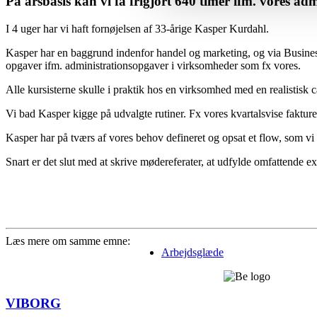
På årsbasis kan vi få frigjort 640 timer ifm. vores a
I 4 uger har vi haft fornøjelsen af 33-årige Kasper Kurdahl.
Kasper har en baggrund indenfor handel og marketing, og via Business 
opgaver ifm. administrationsopgaver i virksomheder som fx vores.
Alle kursisterne skulle i praktik hos en virksomhed med en realistisk 
Vi bad Kasper kigge på udvalgte rutiner. Fx vores kvartalsvise fakturer
Kasper har på tværs af vores behov defineret og opsat et flow, som vi 
Snart er det slut med at skrive mødereferater, at udfylde omfattende ex
Læs mere om samme emne:
Arbejdsglæde
VIBORG