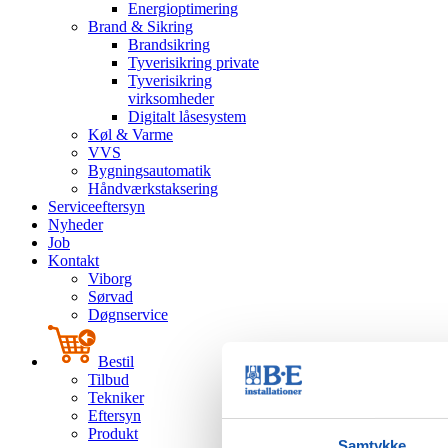
Energioptimering
Brand & Sikring
Brandsikring
Tyverisikring private
Tyverisikring
virksomheder
Digitalt låsesystem
Køl & Varme
VVS
Bygningsautomatik
Håndværkstaksering
Serviceeftersyn
Nyheder
Job
Kontakt
Viborg
Sørvad
Døgnservice
Bestil
Tilbud
Tekniker
Eftersyn
Produkt
Samtykke