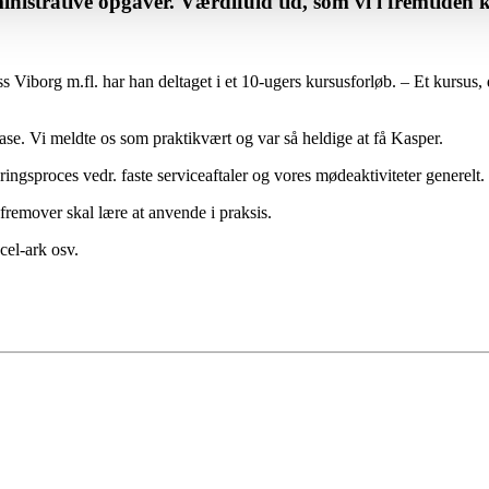
dministrative opgaver. Værdifuld tid, som vi i fremtide
Viborg m.fl. har han deltaget i et 10-ugers kursusforløb. – Et kursus,
case. Vi meldte os som praktikvært og var så heldige at få Kasper.
ingsproces vedr. faste serviceaftaler og vores mødeaktiviteter generelt.
fremover skal lære at anvende i praksis.
cel-ark osv.