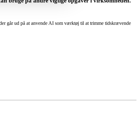
n kan bruge på andre vigtige opgaver i virksomheden.
 der går ud på at anvende AI som værktøj til at trimme tidskrævende