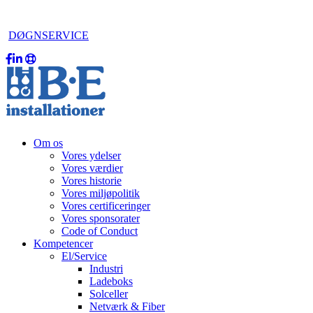
DØGNSERVICE
Om os
Vores ydelser
Vores værdier
Vores historie
Vores miljøpolitik
Vores certificeringer
Vores sponsorater
Code of Conduct
Kompetencer
El/Service
Industri
Ladeboks
Solceller
Netværk & Fiber