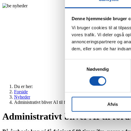
Denne hjemmeside bruger c
Vi bruger cookies til at tilpas
vores trafik. Vi deler også 
annonceringspartnere og anal
dem, eller som de har indsaml
Samtykkevalg
Nødvendig
Du er her:
Forside
Nyheder
Administrativt bliver AI til fordel for os
Afvis
Administrativt bliver AI til forde