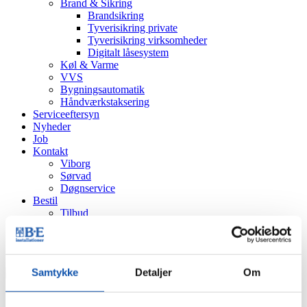
Brand & Sikring
Brandsikring
Tyverisikring private
Tyverisikring virksomheder
Digitalt låsesystem
Køl & Varme
VVS
Bygningsautomatik
Håndværkstaksering
Serviceeftersyn
Nyheder
Job
Kontakt
Viborg
Sørvad
Døgnservice
Bestil
Tilbud
Tekniker
Eftersyn
Produkt
Samtykke
Detaljer
Om