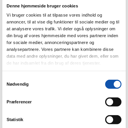
Denne hjemmeside bruger cookies
Vi bruger cookies til at tilpasse vores indhold og
annoncer, til at vise dig funktioner til sociale medier og til
at analysere vores trafik. Vi deler også oplysninger om
din brug af vores hjemmeside med vores partnere inden
for sociale medier, annonceringspartnere og
analysepartnere. Vores partnere kan kombinere disse
data med andre oplysninger, du har givet dem, eller som
de har indsamlet fra din brug af deres tjenester.
Du er her:
Forside
Nyheder
Samtykkevalg
Arrangement for ejendoms- og boligselskaber
Nødvendig
Arrangement for ejendoms- og
Præferencer
boligselskaber
Digitaliseringen vil revolutionere drift og vedligehold
Statistik
af udlejningsejendomme. Det ved vi en del om, og