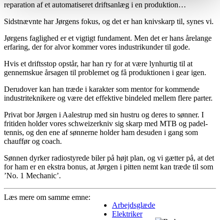
reparation af et automatiseret driftsanlæg i en produktion…
Sidstnævnte har Jørgens fokus, og det er han knivskarp til, synes vi.
Jørgens faglighed er et vigtigt fundament. Men det er hans årelange
erfaring, der for alvor kommer vores industrikunder til gode.
Hvis et driftsstop opstår, har han ry for at være lynhurtig til at
gennemskue årsagen til problemet og få produktionen i gear igen.
Derudover kan han træde i karakter som mentor for kommende
industriteknikere og være det effektive bindeled mellem flere parter.
Privat bor Jørgen i Aalestrup med sin hustru og deres to sønner. I
fritiden holder vores schweizerkniv sig skarp med MTB og padel-
tennis, og den ene af sønnerne holder ham desuden i gang som
chauffør og coach.
Sønnen dyrker radiostyrede biler på højt plan, og vi gætter på, at det
for ham er en ekstra bonus, at Jørgen i pitten nemt kan træde til som
’No. 1 Mechanic’.
Læs mere om samme emne:
Arbejdsglæde
Elektriker