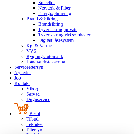
Solceller
Netværk & Fiber
Energioptimering
Brand & Sikring
Brandsikring
Tyverisikring private
Tyverisikring virksomheder
Digitalt låsesystem
Køl & Varme
VVS
Bygningsautomatik
Håndværkstaksering
Serviceeftersyn
Nyheder
Job
Kontakt
Viborg
Sørvad
Døgnservice
Bestil
Tilbud
Tekniker
Eftersyn