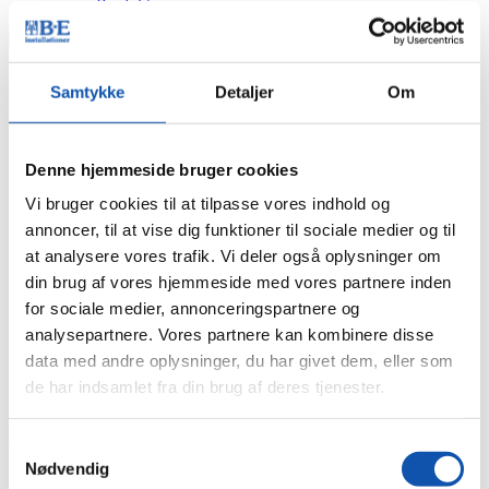
Produkt
Samtykke
Detaljer
Om
Denne hjemmeside bruger cookies
Vi bruger cookies til at tilpasse vores indhold og
annoncer, til at vise dig funktioner til sociale medier og til
at analysere vores trafik. Vi deler også oplysninger om
din brug af vores hjemmeside med vores partnere inden
for sociale medier, annonceringspartnere og
analysepartnere. Vores partnere kan kombinere disse
Du er her:
data med andre oplysninger, du har givet dem, eller som
Forside
Nyheder
de har indsamlet fra din brug af deres tjenester.
Vores svar på industriens schweizerkniv er tilbage
Vores svar på industriens
Samtykkevalg
Nødvendig