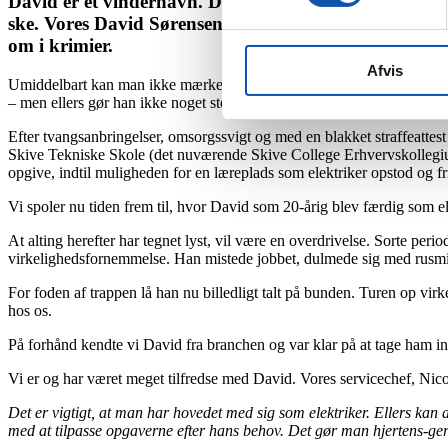
David er et vindernavn. Det har en vis Beckham bevis
ske. Vores David Sørensen er i samme liga. Han har ha
om i krimier.
Afvis
Umiddelbart kan man ikke mærke på David, der er årgang 1996, at han
– men ellers gør han ikke noget stort nummer ud af sin historie. Det er
Efter tvangsanbringelser, omsorgssvigt og med en blakket straffeatte
Skive Tekniske Skole (det nuværende Skive College Erhvervskollegium)
opgive, indtil muligheden for en læreplads som elektriker opstod og fr
Vi spoler nu tiden frem til, hvor David som 20-årig blev færdig som el
At alting herefter har tegnet lyst, vil være en overdrivelse. Sorte p
virkelighedsfornemmelse. Han mistede jobbet, dulmede sig med rusmidler
For foden af trappen lå han nu billedligt talt på bunden. Turen op vi
hos os.
På forhånd kendte vi David fra branchen og var klar på at tage ham ind p
Vi er og har været meget tilfredse med David. Vores servicechef, Ni
Det er vigtigt, at man har hovedet med sig som elektriker. Ellers kan a
med at tilpasse opgaverne efter hans behov. Det gør man hjertens-ger