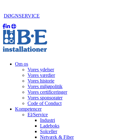
DØGNSERVICE
Om os
Vores ydelser
Vores værdier
Vores historie
Vores miljøpolitik
Vores certificeringer
Vores sponsorater
Code of Conduct
Kompetencer
El/Service
Industri
Ladeboks
Solceller
Netværk & Fiber