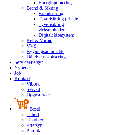
Energioptimering
Brand & Sikring
Brandsikring
Tyverisikring private
Tyverisikring
virksomheder
Digitalt låsesystem
Køl & Varme
VVS
Bygningsautomatik
Håndværkstaksering
Serviceeftersyn
Nyheder
Job
Kontakt
Viborg
Sørvad
Døgnservice
Bestil
Tilbud
Tekniker
Eftersyn
Produkt