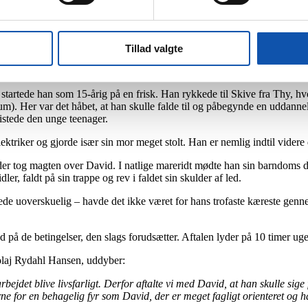
t flere gange, og før ham var der også en bibelsk kong
ft styrken til at række ud efter det gode i livet – tr
Tillad valgte
 har været igennem mere end de fleste. Han møder fremmede med et direk
 ikke den, han vil kendes for eller vurderes på.
st startede han som 15-årig på en frisk. Han rykkede til Skive fra Thy,
. Her var det håbet, at han skulle falde til og påbegynde en uddannel
istede den unge teenager.
ektriker og gjorde især sin mor meget stolt. Han er nemlig indtil videre
erioder tog magten over David. I natlige mareridt mødte han sin barndoms
, faldt på sin trappe og rev i faldet sin skulder af led.
rkede uoverskuelig – havde det ikke været for hans trofaste kæreste gen
å de betingelser, den slags forudsætter. Aftalen lyder på 10 timer ugentl
colaj Rydahl Hansen, uddyber:
rbejdet blive livsfarligt. Derfor aftalte vi med David, at han skulle sig
ne for en behagelig fyr som David, der er meget fagligt orienteret og