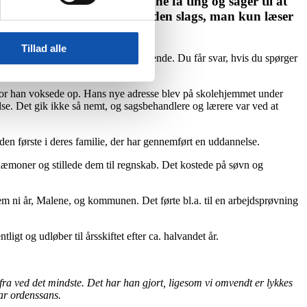
e med samme navn, der kunne få ting og sager til at
ods en barndom og ungdom af den slags, man kun læser
Tillad alle
te og roligt blik. Venligt afventende. Du får svar, hvis du spørger
 hvor han voksede op. Hans nye adresse blev på skolehjemmet under
se. Det gik ikke så nemt, og sagsbehandlere og lærere var ved at
 den første i deres familie, der har gennemført en uddannelse.
 dæmoner og stillede dem til regnskab. Det kostede på søvn og
nem ni år, Malene, og kommunen. Det førte bl.a. til en arbejdsprøvning
igt og udløber til årsskiftet efter ca. halvandet år.
e fra ved det mindste. Det har han gjort, ligesom vi omvendt er lykkes
 har ordenssans.