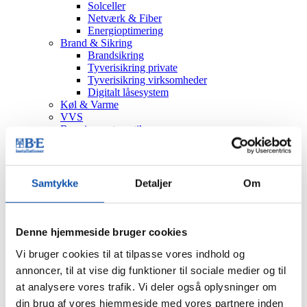
Solceller
Netværk & Fiber
Energioptimering
Brand & Sikring
Brandsikring
Tyverisikring private
Tyverisikring virksomheder
Digitalt låsesystem
Køl & Varme
VVS
Bygningsautomatik
Håndværkstaksering
Serviceeftersyn
Nyheder
Job
Samtykke
Detaljer
Om
Kontakt
Viborg
Sørvad
Døgnservice
Denne hjemmeside bruger cookies
Vi bruger cookies til at tilpasse vores indhold og
Bestil
annoncer, til at vise dig funktioner til sociale medier og til
Tilbud
Tekniker
at analysere vores trafik. Vi deler også oplysninger om
Eftersyn
din brug af vores hjemmeside med vores partnere inden