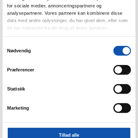
Produkt
for sociale medier, annonceringspartnere og
analysepartnere. Vores partnere kan kombinere disse
data med andre oplysninger, du har givet dem, eller som
de har indsamlet fra din brug af deres tjenester.
Samtykkevalg
Nødvendig
Præferencer
Statistik
Den lyse fremtid tilhører Tobias
Marketing
Godt skuldret, David!
Lars er kandidat i idéhistorie, nu vil han være
elektriker
Tillad alle