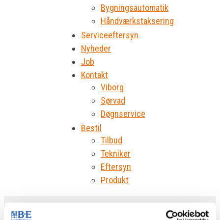
Bygningsautomatik
Håndværkstaksering
Serviceeftersyn
Nyheder
Job
Kontakt
Viborg
Sørvad
Døgnservice
Bestil
Tilbud
Tekniker
Eftersyn
Produkt