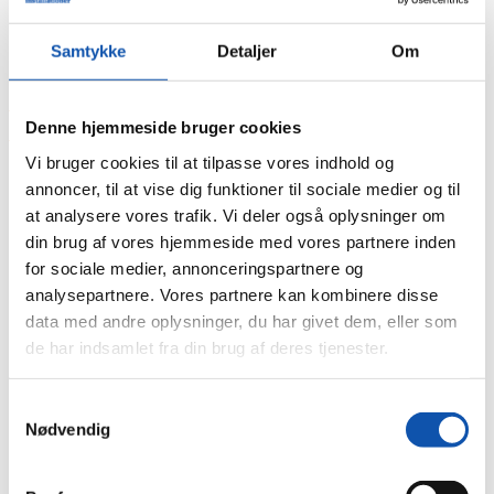
Samtykke
Detaljer
Om
Du er her:
Forside
Denne hjemmeside bruger cookies
Nyheder
Stor opgave: CTS på 3 skoler
Vi bruger cookies til at tilpasse vores indhold og
annoncer, til at vise dig funktioner til sociale medier og til
at analysere vores trafik. Vi deler også oplysninger om
Stor opgave: CTS på 3 skoler
din brug af vores hjemmeside med vores partnere inden
for sociale medier, annonceringspartnere og
analysepartnere. Vores partnere kan kombinere disse
CTS er noget, vi har stor indsigt i og flere
data med andre oplysninger, du har givet dem, eller som
års erfaring i at levere. Men det hører
de har indsamlet fra din brug af deres tjenester.
virkelig til sjældenhederne, at vi har fået
samme ordre på komplet CTS på hele 3
Samtykkevalg
skoler til næsten samtidig klarmelding.
Nødvendig
Forklaret for udenforstående dækker CTS over