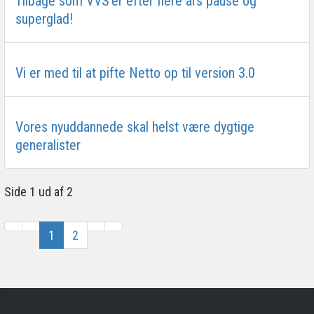
Tilbage som VVS’er efter flere års pause og
superglad!
Vi er med til at pifte Netto op til version 3.0
Vores nyuddannede skal helst være dygtige
generalister
Side 1 ud af 2
1
2