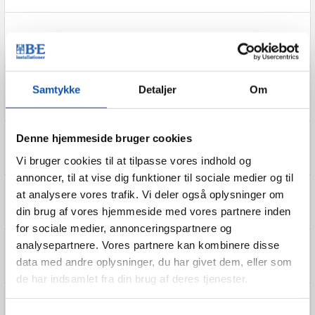
Bowl’n Fun styrer for vildt efter større renovering
Samtykke
Detaljer
Om
Cool klejnsmed sprang til og blev kølemontør
Denne hjemmeside bruger cookies
Den gode energi er tilbage i de gamle fabrikshaller
Vi bruger cookies til at tilpasse vores indhold og
annoncer, til at vise dig funktioner til sociale medier og til
at analysere vores trafik. Vi deler også oplysninger om
Der gror ægte jobglæde i vores branche!
din brug af vores hjemmeside med vores partnere inden
for sociale medier, annonceringspartnere og
analysepartnere. Vores partnere kan kombinere disse
Det spiller også udenfor banen, når VFF spiller
data med andre oplysninger, du har givet dem, eller som
de har indsamlet fra din brug af deres tjenester.
Efterspørgslen på fagudlærte stiger, men optaget