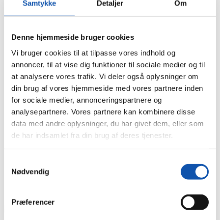
Samtykke
Detaljer
Om
Bygningsautomatik
Håndværkstaksering
Serviceeftersyn
Denne hjemmeside bruger cookies
Nyheder
Vi bruger cookies til at tilpasse vores indhold og
Job
annoncer, til at vise dig funktioner til sociale medier og til
Kontakt
at analysere vores trafik. Vi deler også oplysninger om
Viborg
din brug af vores hjemmeside med vores partnere inden
Sørvad
for sociale medier, annonceringspartnere og
analysepartnere. Vores partnere kan kombinere disse
Døgnservice
data med andre oplysninger, du har givet dem, eller som
Bestil
de har indsamlet fra din brug af deres tjenester.
Tilbud
Tekniker
Samtykkevalg
Eftersyn
Nødvendig
Produkt
Præferencer