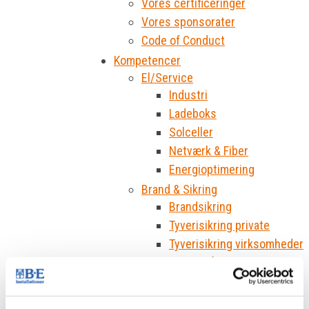
Vores certificeringer
Vores sponsorater
Code of Conduct
Kompetencer
El/Service
Industri
Ladeboks
Solceller
Netværk & Fiber
Energioptimering
Brand & Sikring
Brandsikring
Tyverisikring private
Tyverisikring virksomheder
Digitalt låsesystem
Køl & Varme
VVS