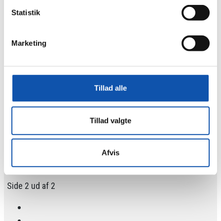
Statistik
Stor opgave: CTS på 3 skoler
Marketing
Vigtigt kursus i at finde jordfejl
Tillad alle
Vores kvalitetssikring er afgørende - også
iht. prækvalifikation
Tillad valgte
Vores svar på industriens schweizerkniv er
tilbage
Afvis
Side 2 ud af 2