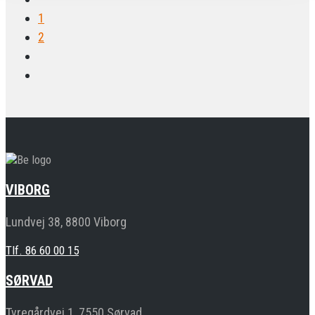
1
2
VIBORG
Lundvej 38, 8800 Viborg
Tlf. 86 60 00 15
SØRVAD
Tyregårdvej 1, 7550 Sørvad